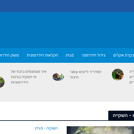
קרת אקלים
גידול הידרופוני
מגזין
חקלאות הידרופונית
משק הידרופו
רת
איך מצמצמים בזבוז של
המדריך לייבוש עשבי
ים
מי השקיה בגינות
תיבול
ים
הידרופוניות
 - השקייה
השקיה
מגזין
•