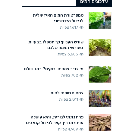
עדכונים חמים
טמפרטורת המים האידיאלית
לגידול הידרופוני
1,617 צפיות
שורש העניין: כך תטפלו בבעיות
בשורשי הצמח שלכם
3,605 צפיות
מי צריך צמחים ירוקים? רמז: כולם
702 צפיות
צמחים סופחי לחות
2,811 צפיות
פרח נתתי לנורית, והיא עישנה
אותו: מדריך קצר לגידול קנאביס
4,909 צפיות