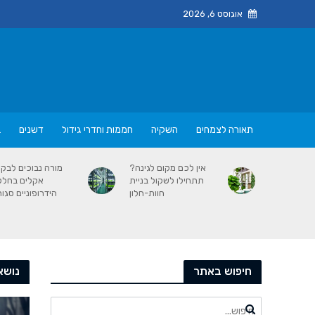
אוגוסט 6, 2026
תאורה לצמחים
השקיה
חממות וחדרי גידול
דשנים
ב
אין לכם מקום לגינה?
מורה נבוכים לבק
תתחילו לשקול בניית
אקלים בחלל
חוות-חלון
הידרופוניים סגור
חיפוש באתר
נושא