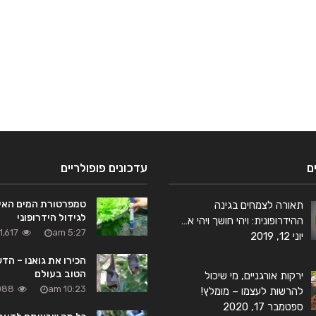
ם
עדכונים פופולריים
טמפרטורת המים האי
תאורה לצמחים בגינה
לגידול הידרופוני
ההידרופונית: ויהי חושך ויהי א…
5:27 am
1,617 צפיות
יוני 12, 2019
הכירו את גואנו – הד
הטוב בעולם
ירקות אורגניים, מי שיכול
10:23 am
1,088 צ
להרשות לעצמו – מומלץ!
ספטמבר 17, 2020