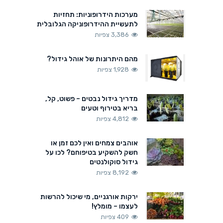
מערכות הידרופוניות: תחזיות
לתעשיית ההידרופוניקה הגלובלית
3,386 צפיות
מהם היתרונות של אוהל גידול?
1,928 צפיות
מדריך גידול נבטים – פשוט, קל,
בריא בטירוף וטעים
4,812 צפיות
אוהבים צמחים ואין לכם זמן או
חשק להשקיע בטיפוחם? לכו על
גידול סוקולנטים
8,192 צפיות
ירקות אורגניים, מי שיכול להרשות
לעצמו – מומלץ!
409 צפיות