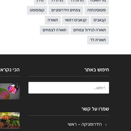
מריחואנה
נורות לד
נורת לד
סידן
פוטוסינתזה
צמחים הידרופוניים
קומפוסט
קנאביס
קנאביס רפואי
תאורה
תאורה לגידול צמחים
תאורה לצמחים
תאורת לד
חיפוש באתר
הכי נקראי
שמרו על קשר
הידרופוניקה – ראשי