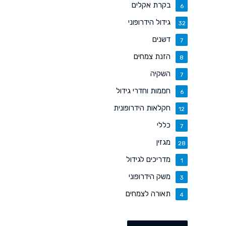
בקרת אקלים
6
גידול הידרופוני
32
דשנים
7
הזנת צמחים
8
השקיה
7
חממות וחדרי גידול
6
חקלאות הידרופונית
12
כללי
7
מגזין
28
מדריכים לגידול
1
משק הידרופוני
3
תאורה לצמחים
4