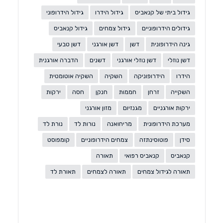
גידול ביתי של קנאביס
גידול הידרו
גידול הידרופוני
גידולים הידרופוניים
גידול צמחים
גידול קנאביס
גינה הידרופונית
דשן
דשן אורגני
דשן טבעי
דשן נוזלי
דשן נוזלי אורגני
דשנים
הדברה אורגנית
הידרו
הידרופוניקה
השקיה
השקיה אוטומטית
השקייה
זרחן
חממות
חנקן
חסה
ירקות
ירקות אורגניים
מגנזיום
מזון אורגני
מערכת הידרופונית
מריחואנה
נורות לד
נורת לד
סידן
פוטוסינתזה
צמחים הידרופוניים
קומפוסט
קנאביס
קנאביס רפואי
תאורה
תאורה לגידול צמחים
תאורה לצמחים
תאורת לד