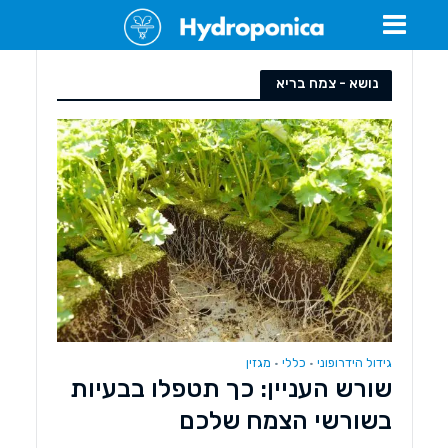
נושא - צמח בריא
גידול הידרופוני
כללי
מגזין
•
•
שורש העניין: כך תטפלו בבעיות
בשורשי הצמח שלכם