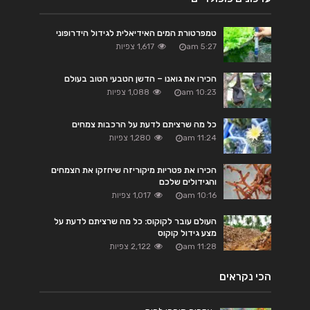
טמפרטורת המים האידיאלית לגידול הידרופוני
5:27 am
1,617 צפיות
הכירו את גואנו – הדשן הטבעי הטוב בעולם
10:23 am
1,088 צפיות
כל מה שרציתם לדעת על הרכבות צמחים
11:24 am
1,280 צפיות
הכירו את פטריות מיקוריזה שיחזקו את הצמחים
והגידולים שלכם
10:16 am
1,017 צפיות
העולם עובר לקוקוס: כל מה שרציתם לדעת על
מצע גידול קוקוס
11:28 am
2,122 צפיות
הכי נקראים