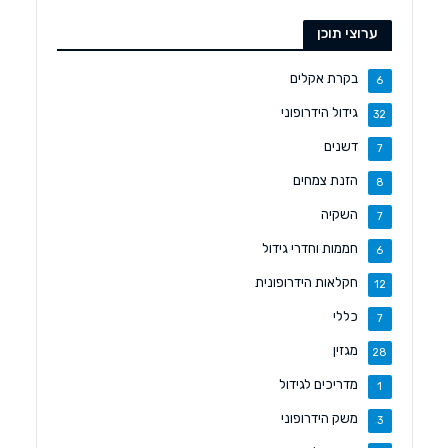
ערוצי תוכן
בקרת אקלים
6
גידול הידרופוני
32
דשנים
7
הזנת צמחים
8
השקיה
7
חממות וחדרי גידול
6
חקלאות הידרופונית
12
כללי
7
מגזין
28
מדריכים לגידול
1
משק הידרופוני
3