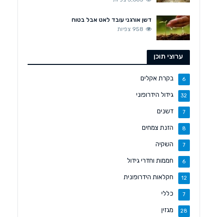
דשן אורגני עובד לאט אבל בטוח
958 צפיות
ערוצי תוכן
בקרת אקלים
6
גידול הידרופוני
32
דשנים
7
הזנת צמחים
8
השקיה
7
חממות וחדרי גידול
6
חקלאות הידרופונית
12
כללי
7
מגזין
28