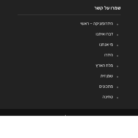
שמרו על קשר
הידרופוניקה – ראשי
דברו איתנו
מי אנחנו
הידרו
מלח הארץ
שמן זית
מתכונים
טחינה
אסטרטגיה שיווקית - דודי שרון
| כל הזכויות שמורות למגזין
הידרופוניקה - עדכונים וכתבות על
גידול הידרופוני
ביתי ותעשייתי ©
2022