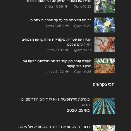
הכירו את גואנו – הדשן הטבעי הטוב בעולם
10:23 am
1,088 צפיות
כל מה שרציתם לדעת על הרכבות צמחים
11:24 am
1,280 צפיות
הכירו את פטריות מיקוריזה שיחזקו את הצמחים
והגידולים שלכם
10:16 am
1,017 צפיות
העולם עובר לקוקוס: כל מה שרציתם לדעת על
מצע גידול קוקוס
11:28 am
2,122 צפיות
הכי נקראים
מערכת הידרופונית NFT לגידולים הידרופוניים:
תנסו …
מאי 25, 2020
רבותיי ההיסטוריה חוזרת: ההיסטוריה של שיטת