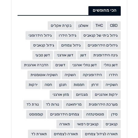
הכי מחופשים
CBD
THC
אשלגן
בקרת אקלים
גידול ביתי של קנאביס
גידול הידרו
גידול הידרופוני
גידולים הידרופוניים
גידול צמחים
גידול קנאביס
גינה הידרופונית
דשן
דשן אורגני
דשן טבעי
דשן נוזלי
דשן נוזלי אורגני
דשנים
הדברה אורגנית
הידרו
הידרופוניקה
השקיה
השקיה אוטומטית
השקייה
זרחן
חממות
חנקן
חסה
ירקות
ירקות אורגניים
מגנזיום
מזון אורגני
מערכת הידרופונית
מריחואנה
נורות לד
נורת לד
סידן
פוטוסינתזה
צמחים הידרופוניים
קומפוסט
קנאביס
קנאביס רפואי
תאורה
תאורה לגידול צמחים
תאורה לצמחים
תאורת לד