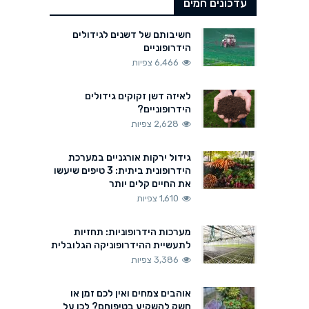
עדכונים חמים
חשיבותם של דשנים לגידולים
הידרופוניים
6,466 צפיות
לאיזה דשן זקוקים גידולים
הידרופוניים?
2,628 צפיות
גידול ירקות אורגניים במערכת
הידרופונית ביתית: 3 טיפים שיעשו
את החיים קלים יותר
1,610 צפיות
מערכות הידרופוניות: תחזיות
לתעשיית ההידרופוניקה הגלובלית
3,386 צפיות
אוהבים צמחים ואין לכם זמן או
חשק להשקיע בטיפוחם? לכו על