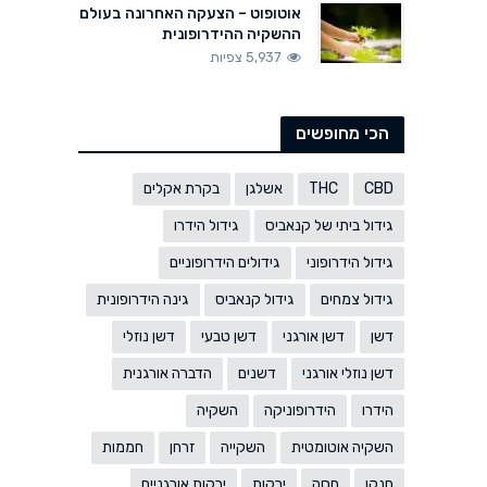
אוטופוט – הצעקה האחרונה בעולם
ההשקיה ההידרופונית
5,937 צפיות
הכי מחופשים
CBD
THC
אשלגן
בקרת אקלים
גידול ביתי של קנאביס
גידול הידרו
גידול הידרופוני
גידולים הידרופוניים
גידול צמחים
גידול קנאביס
גינה הידרופונית
דשן
דשן אורגני
דשן טבעי
דשן נוזלי
דשן נוזלי אורגני
דשנים
הדברה אורגנית
הידרו
הידרופוניקה
השקיה
השקיה אוטומטית
השקייה
זרחן
חממות
חנקן
חסה
ירקות
ירקות אורגניים