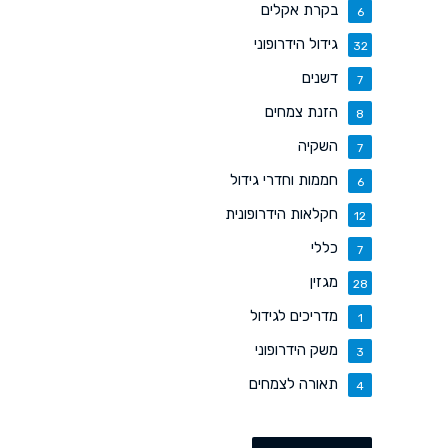
בקרת אקלים
6
גידול הידרופוני
32
דשנים
7
הזנת צמחים
8
השקיה
7
חממות וחדרי גידול
6
חקלאות הידרופונית
12
כללי
7
מגזין
28
מדריכים לגידול
1
משק הידרופוני
3
תאורה לצמחים
4