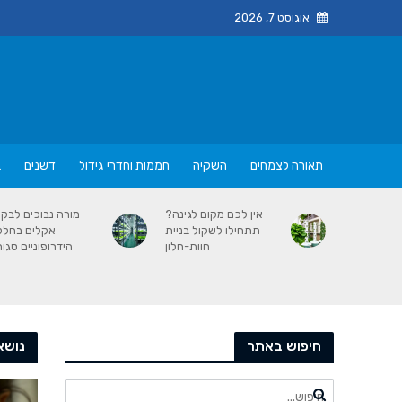
אוגוסט 7, 2026
תאורה לצמחים
השקיה
חממות וחדרי גידול
דשנים
ב
אין לכם מקום לגינה?
מורה נבוכים לבק
תתחילו לשקול בניית
אקלים בחלל
חוות-חלון
הידרופוניים סגור
חיפוש באתר
נושא - 19