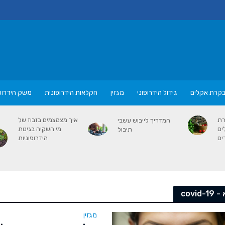
קרת אקלים
גידול הידרופוני
מגזין
חקלאות הידרופונית
משק הידרופו
רת
איך מצמצמים בזבוז של
המדריך לייבוש עשבי
ים
מי השקיה בגינות
תיבול
ים
הידרופוניות
covid-
מגזין