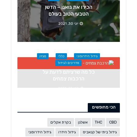
הכירו את גואנו – הדשן
הטבעי הטוב בעולם
יוני 30, 2021
גידול הידרופוני
כללי
מגזין
מדריכים לגידול
כל מה שרציתם לדעת על
הרכבות צמחים
מרץ 23, 2021
הכי מחופשים
CBD
THC
אשלגן
בקרת אקלים
גידול ביתי של קנאביס
גידול הידרו
גידול הידרופוני