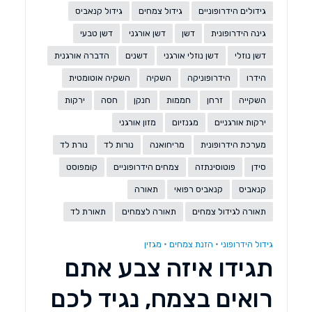
גידולים הידרופוניים
גידול צמחים
גידול קנאביס
גינה הידרופונית
דשן
דשן אורגני
דשן טבעי
דשן נוזלי
דשן נוזלי אורגני
דשנים
הדברה אורגנית
הידרו
הידרופוניקה
השקיה
השקיה אוטומטית
השקייה
זרחן
חממות
חנקן
חסה
ירקות
ירקות אורגניים
מגנזיום
מזון אורגני
מערכת הידרופונית
מריחואנה
נורות לד
נורת לד
סידן
פוטוסינתזה
צמחים הידרופוניים
קומפוסט
קנאביס
קנאביס רפואי
תאורה
תאורה לגידול צמחים
תאורה לצמחים
תאורת לד
גידול הידרופוני
•
הזנת צמחים
•
מגזין
תגידו איזה צבע אתם
רואים בצמח, נגיד לכם