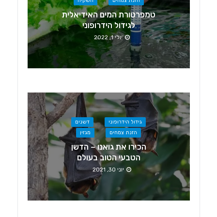
הזנת צמחים
השקיה
טמפרטורת המים האידיאלית
לגידול הידרופוני
יולי 1, 2022
גידול הידרופוני
דשנים
הזנת צמחים
מגזין
הכירו את גואנו – הדשן
הטבעי הטוב בעולם
יוני 30, 2021