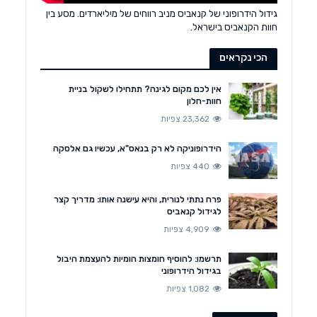
גידול הידרופוני של קנאביס מניב רווחים של מיליארדים. מסע בין
חוות הקנאביס בישראל.
הכי נקראים
אין לכם מקום לגינה? תתחילו לשקול בניית
חוות-חלון
23,362 צפיות
הידרופוניקה לא רק בנאס"א, עכשיו גם אלסקה
440 צפיות
פרח נתתי לנורית, והיא עישנה אותו: מדריך קצר
לגידול קנאביס
4,909 צפיות
תרשמו: להוסיף חומצות הומיות להעצמת היבול
בגידול הידרופוני
1,082 צפיות