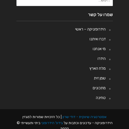
שמרו על קשר
הידרופוניקה – ראשי
דברו איתנו
מי אנחנו
הידרו
מלח הארץ
שמן זית
מתכונים
טחינה
אסטרטגיה שיווקית - דודי שרון
| כל הזכויות שמורות למגזין
הידרופוניקה - עדכונים וכתבות על
גידול הידרופוני
ביתי ותעשייתי ©
2022