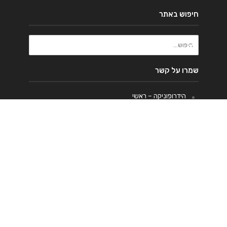
חיפוש באתר
שמרו על קשר
הידרופוניקה – ראשי
דברו איתנו
מי אנחנו
הידרו
מלח הארץ
שמן זית
מתכונים
טחינה