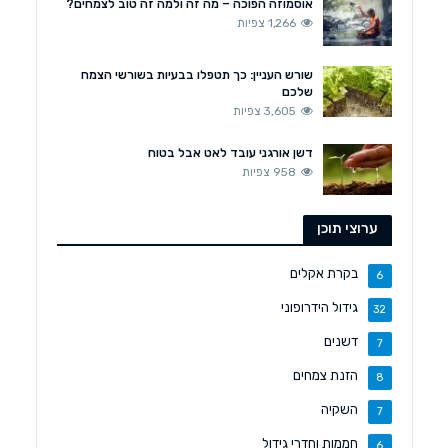
אוסמוזה הפוכה – מה זה ולמה זה טוב לצמחים?
1,266 צפיות
שורש העניין: כך תטפלו בבעיות בשורשי הצמח
שלכם
3,605 צפיות
דשן אורגני עובד לאט אבל בטוח
958 צפיות
ערוצי תוכן
בקרת אקלים
6
גידול הידרופוני
32
דשנים
7
הזנת צמחים
8
השקיה
7
חממות וחדרי גידול
6