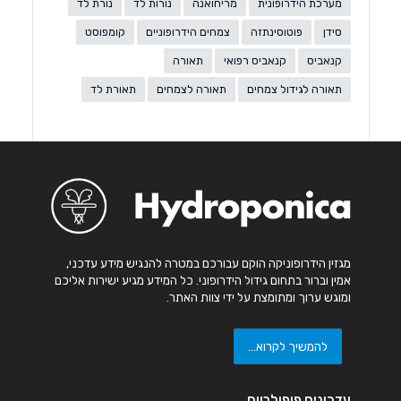
מערכת הידרופונית
מריחואנה
נורות לד
נורת לד
סידן
פוטוסינתזה
צמחים הידרופוניים
קומפוסט
קנאביס
קנאביס רפואי
תאורה
תאורה לגידול צמחים
תאורה לצמחים
תאורת לד
מגזין הידרופוניקה הוקם עבורכם במטרה להנגיש מידע עדכני,
אמין וברור בתחום גידול הידרופוני. כל המידע מגיע ישירות אליכם
ומוגש ערוך ומתומצת על ידי צוות האתר.
להמשיך לקרוא...
עדכונים פופולריים