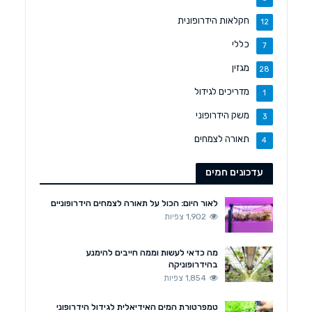
חקלאות הידרופונית
12
כללי
7
מגזין
28
מדריכים לגידול
1
משק הידרופוני
3
תאורה לצמחים
4
עדכונים חמים
לאור היום: הכול על תאורה לצמחים הידרופוניים
1,902 צפיות
מה כדאי לעשות וממה חייבים להימנע
בהידרופוניקה
1,854 צפיות
טמפרטורת המים האידיאלית לגידול הידרופוני