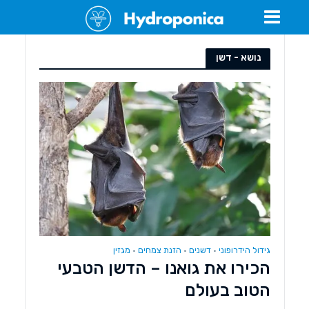
נושא - דשן
גידול הידרופוני
דשנים
הזנת צמחים
מגזין
•
•
•
הכירו את גואנו – הדשן הטבעי
הטוב בעולם