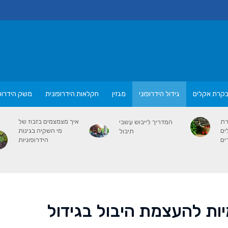
קרת אקלים
גידול הידרופוני
מגזין
חקלאות הידרופונית
משק הידרופו
רת
איך מצמצמים בזבוז של
המדריך לייבוש עשבי
ים
מי השקיה בגינות
תיבול
ים
הידרופוניות
ות להעצמת היבול בגידול