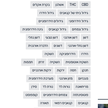
CBD
THC
אשלגן
בקרת אקלים
גידול ביתי של קנאביס
גידול הידרו
גידול הידרופוני
גידולים הידרופוניים
גידול צמחים
גידול קנאביס
גינה הידרופונית
דשן
דשן אורגני
דשן טבעי
דשן נוזלי
דשן נוזלי אורגני
דשנים
הדברה אורגנית
הידרו
הידרופוניקה
השקיה
השקיה אוטומטית
השקייה
זרחן
חממות
חנקן
חסה
ירקות
ירקות אורגניים
מגנזיום
מזון אורגני
מערכת הידרופונית
מריחואנה
נורות לד
נורת לד
סידן
פוטוסינתזה
צמחים הידרופוניים
קומפוסט
קנאביס
קנאביס רפואי
תאורה