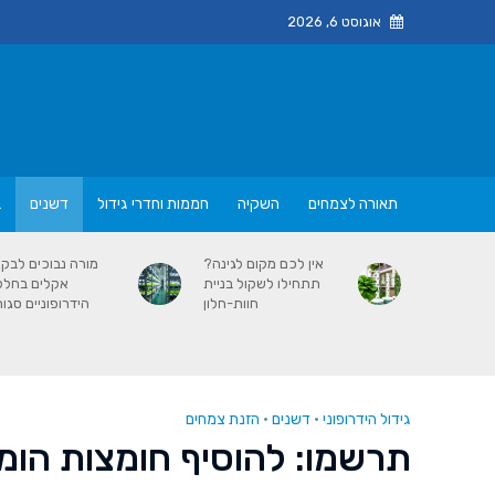
אוגוסט 6, 2026
תאורה לצמחים
השקיה
חממות וחדרי גידול
דשנים
ב
אין לכם מקום לגינה?
מורה נבוכים לבק
תתחילו לשקול בניית
אקלים בחלל
חוות-חלון
הידרופוניים סגור
גידול הידרופוני
•
דשנים
•
הזנת צמחים
תרשמו: להוסיף חומצות הומי